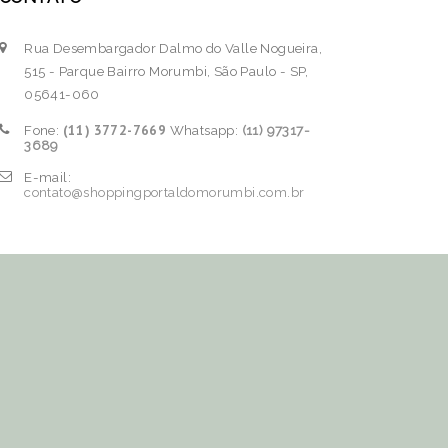
Rua Desembargador Dalmo do Valle Nogueira,
515 - Parque Bairro Morumbi, São Paulo - SP,
05641-060
(11) 3772-7669
Fone:
Whatsapp:
(11) 97317-
3689
E-mail:
contato@shoppingportaldomorumbi.com.br
 às 13h30
Lojas
das 9h30 às 13h30*