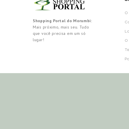
O 
Shopping Portal do Morumbi:
Co
Mais próximo, mais seu. Tudo
Lo
que você precisa em um só
lugar!
O
Te
Po
SEGUNDA A SÁBADO:
Hortifruti
das
2023 SHOPPING PORTAL DO MORUMBI ©