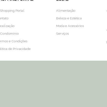
Shopping Portal
Alimentação
ntato
Beleza e Estética
calização
Moda e Acessórios
 Condomínio
Serviços
rmos e Condições
lítica de Privacidade
Horários de funcionamento:
 7h às 20h
Lojas
das 9h30 às 19h30
DOMINGO:
Hortifruti
das 7h
* abertura opcional. Consulte a loja.